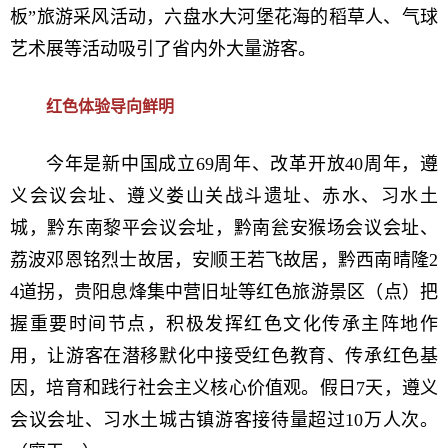
板”旅游采风活动，六盘水大河堡花海的稻草人、气球
艺术展等活动吸引了省内外大量游客。
红色体验导向鲜明
今年是新中国成立69周年、改革开放40周年，遵
义会议会址、遵义娄山关战斗遗址、赤水、习水土
城，黔东南黎平会议会址，黔南瓮安猴场会议会址、
荔波邓恩铭烈士故居，安顺王若飞故居，黔西南晴隆2
4道拐，贵阳息烽集中营旧址等红色旅游景区（点）把
握重要时间节点，积极发挥红色文化传承主阵地作
用，让游客在潜移默化中接受红色教育、传承红色基
因，培育和践行社会主义核心价值观。假日7天，遵义
会议会址、习水土城古镇游客接待量超过10万人次。