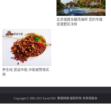
北京城建龙樾湾澜桥 您的专属
浪漫墅区洋房
养生经,受益中医,中医被赞很实
用
Copyright © 2002-2011 EyouCMS. 聚德网络 版权所有 非商用版本