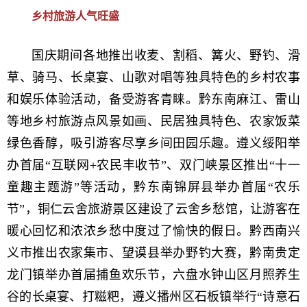
乡村旅游人气旺盛
国庆期间各地推出收麦、割稻、篝火、野钓、滑
草、骑马、长桌宴、山歌对唱等独具特色的乡村农事
和娱乐体验活动，备受游客青睐。黔东南麻江、雷山
等地乡村旅游点风景如画、民居独具特色、农家饭菜
绿色香醇，吸引游客尽享乡间田园乐趣。遵义绥阳举
办首届“互联网+农民丰收节”、双门峡景区推出“十一
童趣主题游”等活动，黔东南锦屏县举办首届“农乐
节”，铜仁云舍旅游景区建设了云舍乡愁馆，让游客在
暖心回忆和浓浓乡愁中度过了愉快的假日。黔西南兴
义市推出农家集市、望谟县举办野钓大赛，黔南贵定
龙门镇举办首届捕鱼欢乐节，六盘水钟山区月照养生
谷的长桌宴、打糍粑，遵义播州区石板镇举行“诗意石