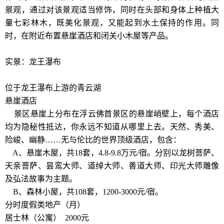
景观，通过对该景观适当修饰，同时在头部和身体上种植大
量七彩林木，既美化景观，又能起到水土保持的作用。同
时，在附近布置悬崖酒店和闭关小木屋等产品。
实景：龙王瀑布
位于龙王瀑布上游的青云湖
悬崖酒店
景区悬崖上分布在浮云佛首景区的悬崖峭壁上，每个酒店
均为隐秘性抵达，你永远不知道从哪里上去。天然、秀美、
险峻、幽静……无与伦比的世界顶级酒店，包含：
A、悬崖木屋，共18套，4.8-9.8万元/宿。分别以龙树菩萨、
天亲菩萨、昙鸾大师、道绰大师、善道大师、印光大师雕像
及弘法故事为主题。
B、森林小屋，共108套，1200-3000元/宿。
分时度假类地产（月）
居士林（公寓） 2000元