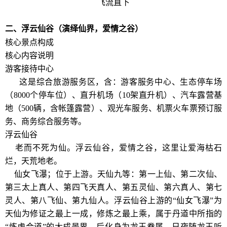
飞流直下
二、浮云仙谷（演绎仙界，爱情之谷）
核心景点构成
核心内容说明
游客接待中心
这是综合旅游服务区，含：游客服务中心、生态停车场
（8000个停车位）、直升机场（10架直升机）、汽车露营基
地（500辆，含帐篷露营）、观光车服务、机票火车票预订服
务、商务综合服务等。
浮云仙谷
老而不死为仙。浮云仙谷，爱情之谷，这里让爱海枯石
烂，天荒地老。
仙女飞瀑；位于上游。天仙九等：第一上仙、第二次仙、
第三太上真人、第四飞天真人、第五灵仙、第六真人、第七
灵人、第八飞仙、第九仙人。浮云仙谷上游的“仙女飞瀑”为
天仙为修证之最上一成，修炼之最上乘，属于丹道中所指的
“炼虚合道”的大成景界。后化身为龙王眷属，日夜随龙王听