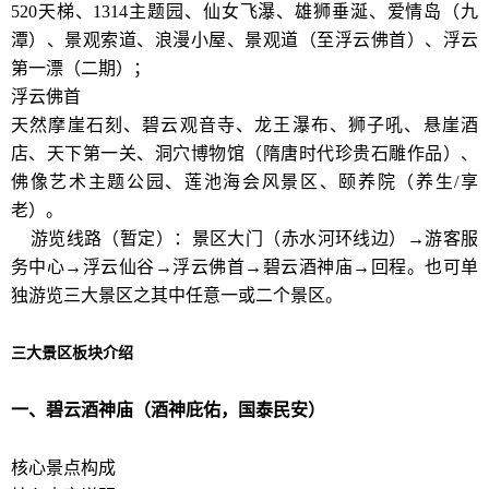
520天梯、1314主题园、仙女飞瀑、雄狮垂涎、爱情岛（九
潭）、景观索道、浪漫小屋、景观道（至浮云佛首）、浮云
第一漂（二期）；
浮云佛首
天然摩崖石刻、碧云观音寺、龙王瀑布、狮子吼、悬崖酒
店、天下第一关、洞穴博物馆（隋唐时代珍贵石雕作品）、
佛像艺术主题公园、莲池海会风景区、颐养院（养生/享
老）。
游览线路（暂定）：景区大门（赤水河环线边）→游客服
务中心→浮云仙谷→浮云佛首→碧云酒神庙→回程。也可单
独游览三大景区之其中任意一或二个景区。
三大景区板块介绍
一、碧云酒神庙（酒神庇佑，国泰民安）
核心景点构成