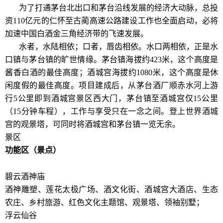
为了打通茅台北出口和茅台沿线发展的经济大动脉，总投
资110亿元的仁怀至古蔺高速公路建设工作也全面启动，必将
加速中国白酒金三角经济带的飞速发展。
水者，水陆相依；口者，唇齿相依。水口两相依，正是水
口镇与茅台镇的旷世情缘。茅台镇海拔约423米，这个高度是
酱香白酒的最佳高度；酒城宫海拔约1080米，这个高度是休
闲度假的最佳高度。项目建成后，从茅台酒厂顺赤水河上游
行5公里即到酒城宫景区西大门，茅台镇至酒城宫仅15公里
（15分钟车程），工作与享受只在一念之间。登上世界酒城
宫的观景塔，可同时将酒城宫和茅台镇一览无余。
景区
功能区（景点）
碧云酒神庙
酒神雕塑、莲花太极广场、酒文化街、酒城宫大酒店、生态
农庄、乡村旅游、红色文化主题馆、观景塔、领袖别墅；
浮云仙谷