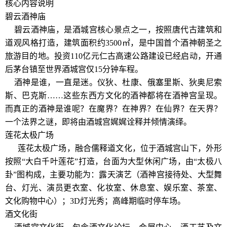
核心内容说明
碧云酒神庙
碧云酒神庙，是酒城宫核心景点之一，按照唐代古建筑和
道观风格打造，建筑面积约3500㎡，是中国首个酒神朝圣之
旅游目的地。投资110亿元仁古高速公路建设已经启动，开通
后茅台镇至世界酒城宫仅15分钟车程。
酒神是谁，一直是迷。仪狄、杜康、俄塞里斯、狄奥尼索
斯、巴克斯……这些东西方文化的酒神都将在酒神宫呈现。
而真正的酒神是谁呢？在魔界？在神界？在仙界？在天界？
一个法界之谜，即将由酒城宫娓娓诠释并倾情演绎。
莲花太极广场
莲花太极广场，融合儒释道文化，位于酒城宫山下，外形
按照“大白千叶莲花”打造，台面为大型休闲广场，由“太极八
卦”图构成，主要功能为：露天演艺（酒神宫接待处、大型舞
台、灯光、演员更衣室、化妆室、休息室、娱乐室、茶室、
文化购物中心）；3D灯光秀；高峰期临时停车场。
酒文化街