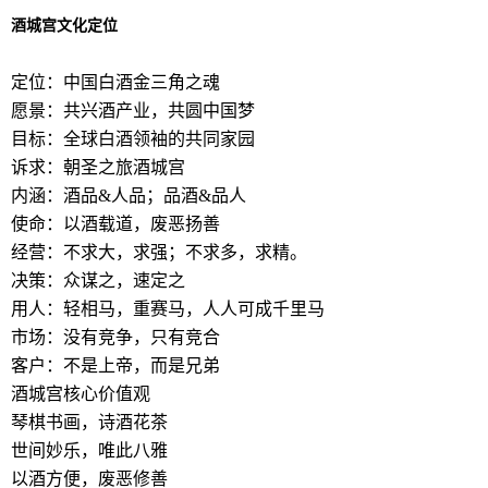
酒城宫文化定位
定位：中国白酒金三角之魂
愿景：共兴酒产业，共圆中国梦
目标：全球白酒领袖的共同家园
诉求：朝圣之旅酒城宫
内涵：酒品&人品；品酒&品人
使命：以酒载道，废恶扬善
经营：不求大，求强；不求多，求精。
决策：众谋之，速定之
用人：轻相马，重赛马，人人可成千里马
市场：没有竞争，只有竞合
客户：不是上帝，而是兄弟
酒城宫核心价值观
琴棋书画，诗酒花茶
世间妙乐，唯此八雅
以酒方便，废恶修善