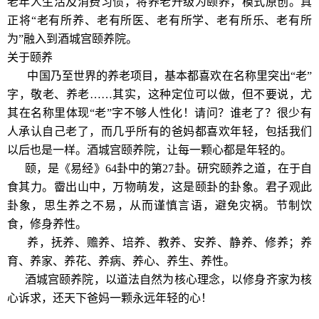
老年人生活及消费习惯，将养老升级为颐养，模式原创。真
正将“老有所养、老有所医、老有所学、老有所乐、老有所
为”融入到酒城宫颐养院。
关于颐养
中国乃至世界的养老项目，基本都喜欢在名称里突出“老”
字，敬老、养老……其实，这种定位可以做，但不要说，尤
其在名称里体现“老”字不够人性化！请问？谁老了？很少有
人承认自己老了，而几乎所有的爸妈都喜欢年轻，包括我们
以后也是一样。酒城宫颐养院，让每一颗心都是年轻的。
颐，是《易经》64卦中的第27卦。研究颐养之道，在于自
食其力。霤出山中，万物萌发，这是颐卦的卦象。君子观此
卦象，思生养之不易，从而谨慎言语，避免灾祸。节制饮
食，修身养性。
养，抚养、赡养、培养、教养、安养、静养、修养；养
育、养家、养花、养病、养心、养生、养性。
酒城宫颐养院，以道法自然为核心理念，以修身齐家为核
心诉求，还天下爸妈一颗永远年轻的心！