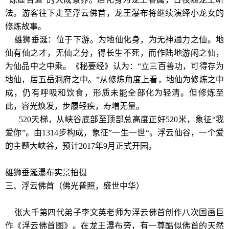
法。游客往下走至浮云佛首，龙王瀑布将继续演绎小龙女的
修炼故事。
雄狮垂涎：位于下游。为地仙化身，为无神通力之仙。地
仙有仙之才，无仙之分，得长生不死，而作陆地游闲之仙，
为仙品中之中乘。《秘要经》认为：“立三百善功，可得存为
地仙，居五岳洞府之中。”从修炼角度上看，地仙为修炼之中
成，仍有呼吸和饮食，形质未能全部化为轻清。但修炼至
此，容光焕发，步履轻疾，寿増无量。
520天梯，从峡谷底部至顶部总高度正好520米，象征“我
爱你”。由1314步构成，象征”一生一世“。浮云仙谷，一个爱
的主题大峡谷，预计2017年9月正式开园。
雄狮垂涎瀑布实景拍摄
三、浮云佛首（佛光普照，盛世中华）
张大千第四代弟子李文英老师为浮云佛首创作八次国画巨
作《浮云佛首图》。在龙王瀑布旁，有一尊酷似佛首的天然