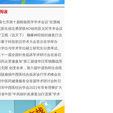
阅读
川南七市第十届检验医学学术会议”在酒城
州举行
北医生侯志勇荣获AO创伤亚太区学术会议
高奖
宁卫视《说天下》 脑瘫神经组织修复疗法
床科研与诊疗学术报
际量子科技前沿学术大会首次在华举办
业学位与学术学位硕士研究生分类考试、
生与培养
二十一届全国针灸临床学术研讨会在渝召
州药企受邀参加“第三届侵华日军细菌战罪
学术研讨会”
索无限 创变未来，第六届中源协和生命医
奖颁奖典礼暨高峰论坛将于四月举办
国疑难病中西医结合临床诊疗学术峰会在
举行
州中医药健康服务业首届学术研讨会昨日
行
州市中西医结合学会2021年常务理事扩大
暨脑心同治专委会学术会古蔺召开
川省中医“中风病针灸康复治疗进展”学术
在泸州市中医医院召