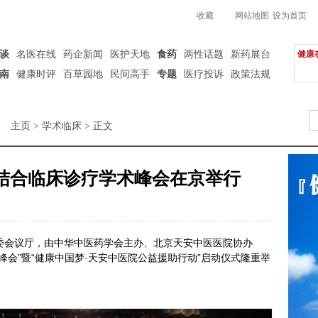
收藏
网站地图
设为首页
谈
名医在线
药企新闻
医护天地
食药
两性话题
新药展台
健康
南
健康时评
百草园地
民间高手
专题
医疗投诉
政策法规
主页
>
学术临床
> 正文
结合临床诊疗学术峰会在京举行
计生委会议厅，由中华中医药学会主办、北京天安中医医院协办
峰会”暨“健康中国梦·天安中医院公益援助行动”启动仪式隆重举