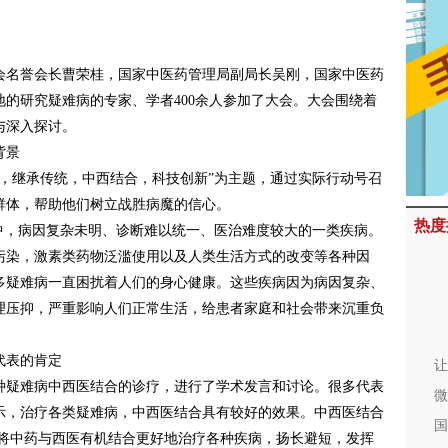
名誉会长曹荣桂，国家中医药管理局副局长吴刚，国家中医药
的研究疑难病的专家、学者400余人参加了大会。大会围绕着
与深入探讨。
背景
继承传统，中西结合，科技创新”为主题，通过实际行动号召
群体，帮助他们树立战胜病魔的信心。
热度
，病因复杂未明、诊断难以统一、医治难度较大的一类疾病。
污染，激素类药物泛滥使用以及人类生活方式的改变等各种因
多疑难病一直困扰着人们的身心健康。这些疾病因为病因复杂、
理压抑，严重影响人们正常生活，给患者家庭和社会带来沉重负
。
代表的肯定
让
疑难病中西医结合的诊疗，进行了学术发言和讨论。很多代表
微
示，治疗各类疑难病，中西医结合具有较好的效果。中西医结合
国
,将中药与西医有机结合更好地治疗各种疾病，扬长避短，发挥