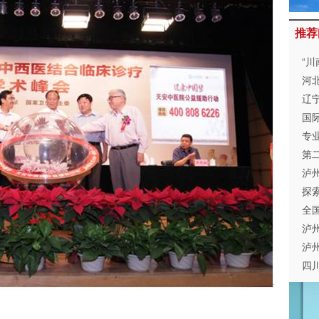
推荐
“
泸
河
最
辽
临
国
专
招
第
开
泸
行
探
学
全
京
泸
举
泸
会
四
会