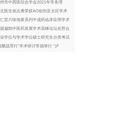
州市中西医结合学会2021年常务理
北医生侯志勇荣获AO创伤亚太区学术
仁堂六味地黄系列中成药临床应用学术
届扁鹊中医药发展学术高峰论坛在邢台
业学位与学术学位硕士研究生分类考试
细菌战罪行”学术研讨常德举行 “泸