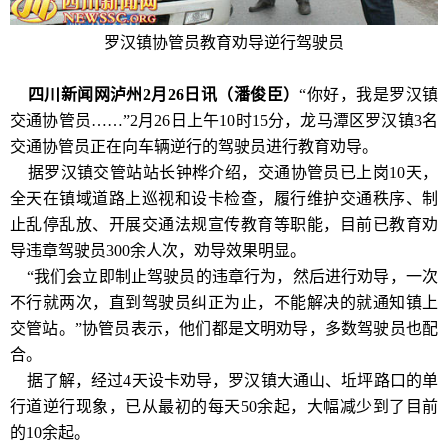
罗汉镇协管员教育劝导逆行驾驶员
四川新闻网泸州2月26日讯（潘俊臣）
“你好，我是罗汉镇
交通协管员……”2月26日上午10时15分，龙马潭区罗汉镇3名
交通协管员正在向车辆逆行的驾驶员进行教育劝导。
据罗汉镇交管站站长钟桦介绍，交通协管员已上岗10天，
全天在镇域道路上巡视和设卡检查，履行维护交通秩序、制
止乱停乱放、开展交通法规宣传教育等职能，目前已教育劝
导违章驾驶员300余人次，劝导效果明显。
“我们会立即制止驾驶员的违章行为，然后进行劝导，一次
不行就两次，直到驾驶员纠正为止，不能解决的就通知镇上
交管站。”协管员表示，他们都是文明劝导，多数驾驶员也配
合。
据了解，经过4天设卡劝导，罗汉镇大通山、坵坪路口的单
行道逆行现象，已从最初的每天50余起，大幅减少到了目前
的10余起。