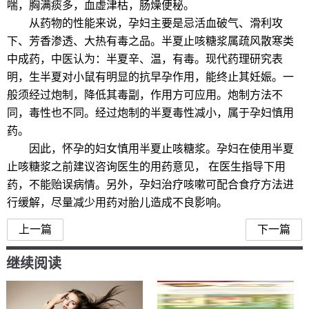
喘，胸满痰多，血虚津枯，肠燥便秘。
从药物的性能来说，孕妇主要是忌活血破气、滑利攻
下、芳香渗透、大热有毒之品。半夏止咳糖浆属疏风散寒类
中成药，中医认为：半夏辛、温，有毒。现代药理研究表
明，生半夏对小鼠有明显的抗早孕作用，能终止其妊娠。
一
般须经过炮制，降低其毒副，作用方可应用。炮制方法不
同，毒性也不同。经过炮制的半夏毒性减小，属于孕妇慎用
药。
因此，怀孕的妇女慎用半夏止咳糖浆。孕妇在使用半夏
止咳糖浆之前建议咨询医生的用药意见， 在医生指导下用
药，不能贻误病情。另外，孕妇治疗咳嗽可配合食疗方法进
行缓解，尽量减少用药对胎儿造成不良影响。
上一篇
下一篇
继续阅读