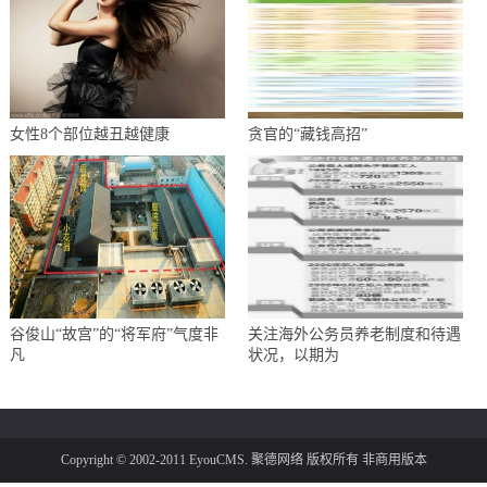
女性8个部位越丑越健康
贪官的“藏钱高招”
谷俊山“故宫”的“将军府”气度非
关注海外公务员养老制度和待遇
凡
状况，以期为
Copyright © 2002-2011 EyouCMS. 聚德网络 版权所有 非商用版本