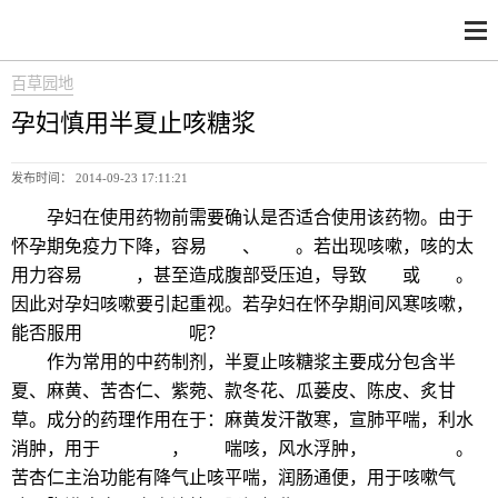
百草园地
孕妇慎用半夏止咳糖浆
发布时间： 2014-09-23 17:11:21
孕妇在使用药物前需要确认是否适合使用该药物。由于
怀孕期免疫力下降，容易
感冒
、
咳嗽
。若出现咳嗽，咳的太
用力容易
尿失禁
，甚至造成腹部受压迫，导致
流产
或
早产
。
因此对孕妇咳嗽要引起重视。
若孕妇在怀孕期间风寒咳嗽，
能否服用
半夏止咳糖浆
呢？
作为常用的中药制剂，半夏止咳糖浆主要成分包含半
夏、麻黄、苦杏仁、紫菀、款冬花、瓜蒌皮、陈皮、炙甘
草。成分的药理作用在于：麻黄发汗散寒，宣肺平喘，利水
消肿，用于
风寒感冒
，
胸闷
喘咳，风水浮肿，
支气管哮喘
。
苦杏仁主治功能有降气止咳平喘，润肠通便，用于咳嗽气