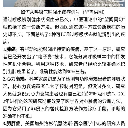
如何从呼吸气味闻出癌症信号（华盖供图）
通过呼吸辨别健康状况由来已久，中医理论中的“望闻问切”
就包括了这一诊断方法。但西医通过这种方式诊断疾病的历
史却不长。下面总结了5种可以通过呼吸状态就能辨别出的疾
病。
1.
肺癌
。
有些动物能够闻出特定的疾病，基于这一原理，研究
者已经开发出了“电子鼻”技术，它能分离呼吸样本中的挥发
性有机化合物。利用这种技术，研究者已经能比较准确地识
别出肺癌患者了，准确性能达到90%左右。
2.
心力衰竭
。
科学家最初是为了检测肾功能衰竭患者的呼吸状
况，将心力衰竭患者作为了控制对照组。但没过多久，研究
人员就意识到心力衰竭患者也有自己独特的“呼吸印迹”。201
2年进行的这项研究彻底改变了医学界对心脏病的诊断方法，
因为它采用了非侵入的替代检测方法作为诊疗手段，诊断的
准确率也不低。
3.
肥胖症
。
美国加州洛杉矶瑟达斯·西奈医学中心的研究人员