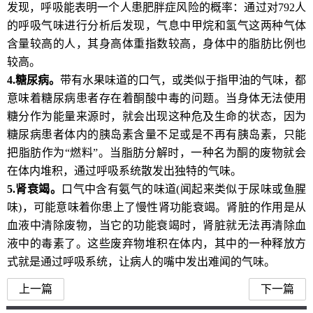
发现，呼吸能表明一个人患肥胖症风险的概率：通过对792人
的呼吸气味进行分析后发现，气息中甲烷和氢气这两种气体
含量较高的人，其身高体重指数较高，身体中的脂肪比例也
较高。
4.
糖尿病
。
带有水果味道的口气，或类似于指甲油的气味，都
意味着糖尿病患者存在着酮酸中毒的问题。当身体无法使用
糖分作为能量来源时，就会出现这种危及生命的状态，因为
糖尿病患者体内的胰岛素含量不足或是不再有胰岛素，只能
把脂肪作为“燃料”。当脂肪分解时，一种名为酮的废物就会
在体内堆积，通过呼吸系统散发出独特的气味。
5.
肾衰
竭。
口气中含有氨气的味道(闻起来类似于尿味或鱼腥
味)，可能意味着你患上了慢性肾功能衰竭。肾脏的作用是从
血液中清除废物，当它的功能衰竭时，肾脏就无法再清除血
液中的毒素了。这些废弃物堆积在体内，其中的一种释放方
式就是通过呼吸系统，让病人的嘴中发出难闻的气味。
上一篇
下一篇